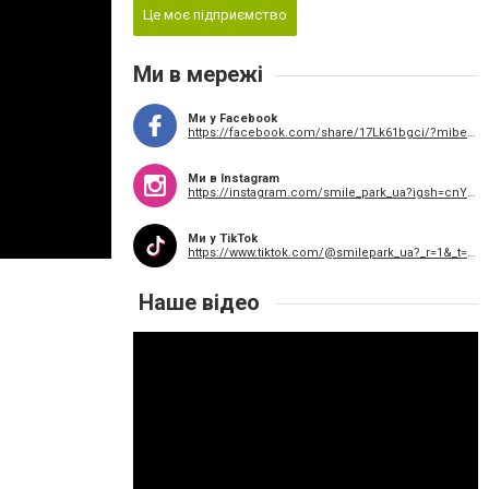
Це моє підприємство
Ми в мережі
Ми у Facebook
https://facebook.com/share/17Lk61bgci/?mibextid=wwXIfr
Ми в Instagram
https://instagram.com/smile_park_ua?igsh=cnY3bXdwcTJiZzRy&utm_source=qr
Ми у TikTok
https://www.tiktok.com/@smilepark_ua?_r=1&_t=ZS-94lcNnHBfCn
Наше відео