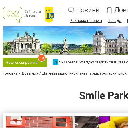
Новини
Дов
Реклама на сайті
Погода
18
Я
Як забезпечити гідну старість близькій л
Наші спецпроєкти
Головна
Дозвілля
Дитячий відпочинок, аквапарки, зоопарки, цирк
Smile Par