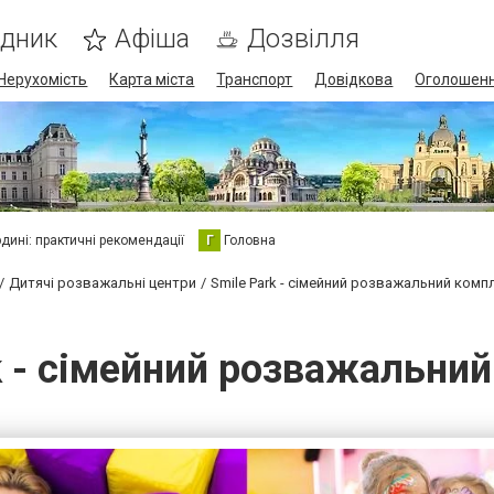
ідник
Афіша
Дозвілля
Нерухомість
Карта міста
Транспорт
Довідкова
Оголошен
юдині: практичні рекомендації
Г
Головна
Дитячі розважальні центри
Smile Park - сімейний розважальний комп
k - сімейний розважальни